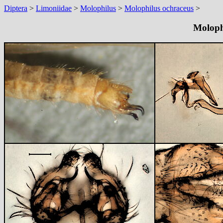
Diptera
>
Limoniidae
>
Molophilus
>
Molophilus ochraceus
>
Moloph