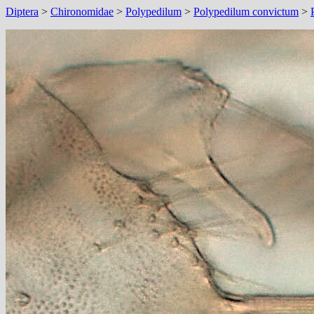
Diptera
>
Chironomidae
>
Polypedilum
>
Polypedilum convictum
>