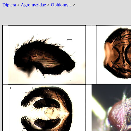
Diptera
>
Agromyzidae
>
Ophiomyia
>